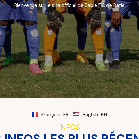
Bienvenue sur le site officiel de Sable F.C de Batie
Français
FR
English
EN
INFOS
 INFOS LES PLUS RÉCE