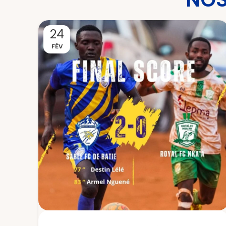
24
FÉV