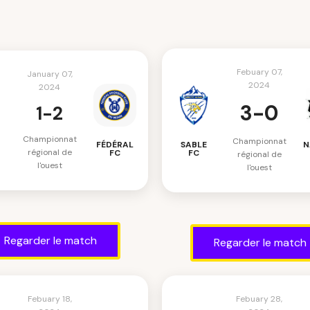
Febuary 07,
January 07,
2024
2024
3-0
1-2
Championnat
Championnat
FÉDÉRAL
SABLE
N
régional de
FC
FC
régional de
l'ouest
l'ouest
Regarder le match
Regarder le match
Febuary 18,
Febuary 28,