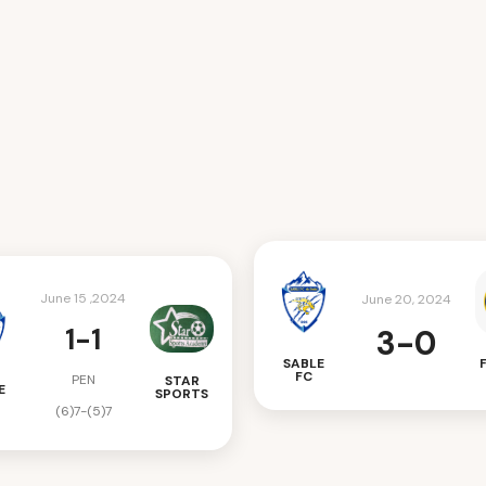
June 15 ,2024
June 20, 2024
1-1
3-0
SABLE
FC
PEN
STAR
E
SPORTS
(6)7-(5)7