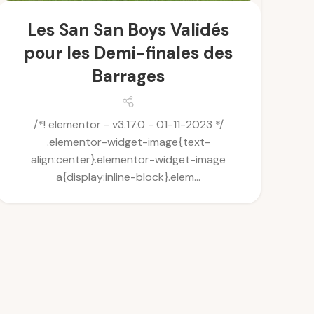
No
Les San San Boys Validés
pour les Demi-finales des
no
Barrages
/*! elementor - v3.17.0 - 01-11-2023 */
.elementor-widget-image{text-
align:center}.elementor-widget-image
a{display:inline-block}.elem...