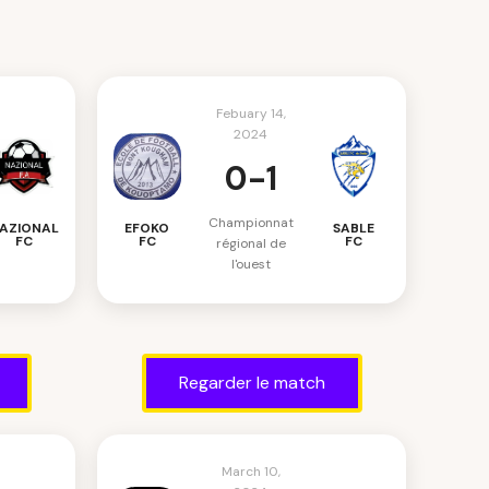
Febuary 14,
2024
0-1
Championnat
EFOKO
AZIONAL
SABLE
FC
FC
FC
régional de
l'ouest
Regarder le match
March 10,