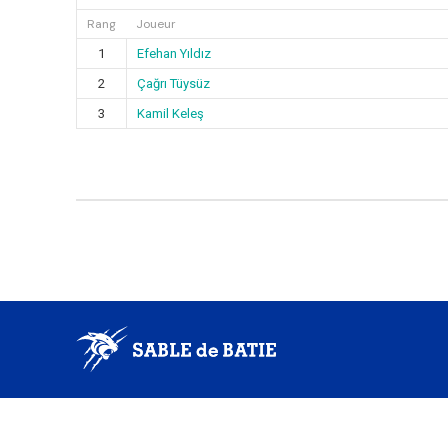
Rang
Joueur
1
Efehan Yıldız
2
Çağrı Tüysüz
3
Kamil Keleş