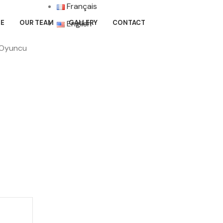
Français
E
OUR TEAM
GALLERY
CONTACT
English
 Oyuncu