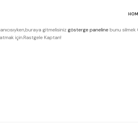
HOM
lanıcısıyken,buraya gitmelisiniz
gösterge paneline
bunu silmek
yaratmak için.Rastgele Kaptan!