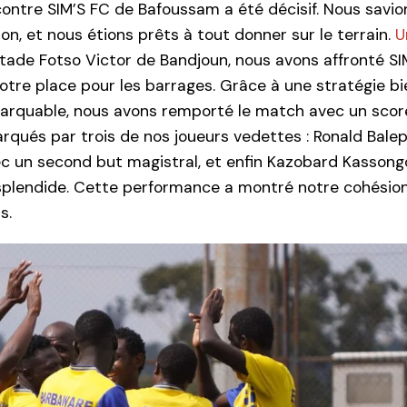
contre SIM’S FC de Bafoussam a été décisif. Nous savi
ion, et nous étions prêts à tout donner sur le terrain.
U
tade Fotso Victor de Bandjoun, nous avons affronté SI
 notre place pour les barrages. Grâce à une stratégie bi
marquable, nous avons remporté le match avec un scor
qués par trois de nos joueurs vedettes : Ronald Balep
ec un second but magistral, et enfin Kazobard Kassong
t splendide. Cette performance a montré notre cohésio
s.