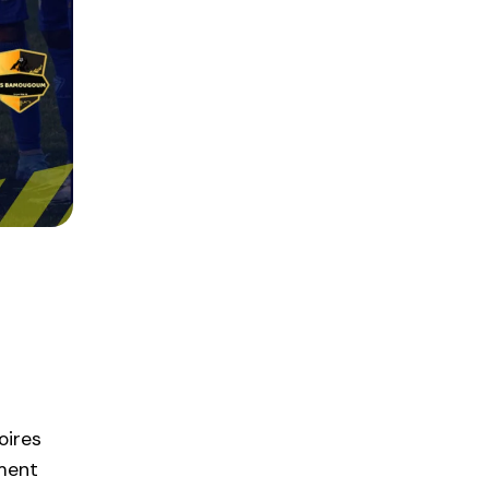
oires
ment