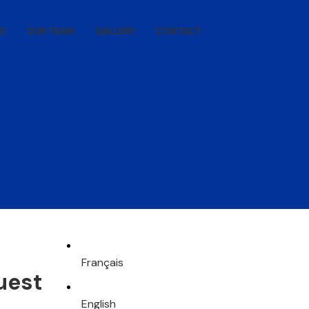
E
OUR TEAM
GALLERY
CONTACT
Français
uest
English