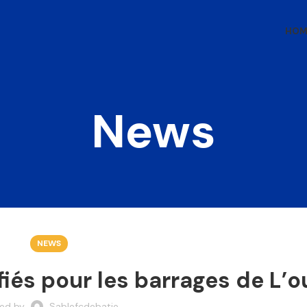
HOM
News
NEWS
fiés pour les barrages de L’o
ted by
Sablefcdebatie