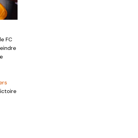
le FC
teindre
ue
ers
ictoire