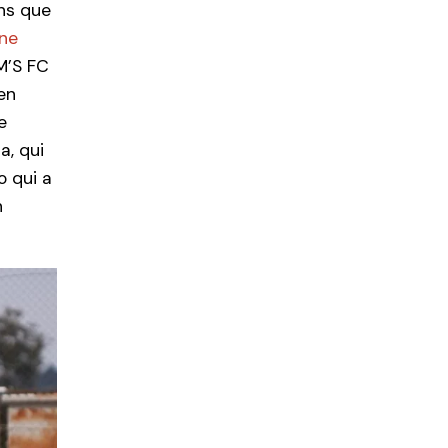
ons que
ne
M’S FC
en
e
a, qui
o qui a
n