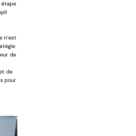
e étape
pli
e n’est
atégie
leur de
s
et de
s pour