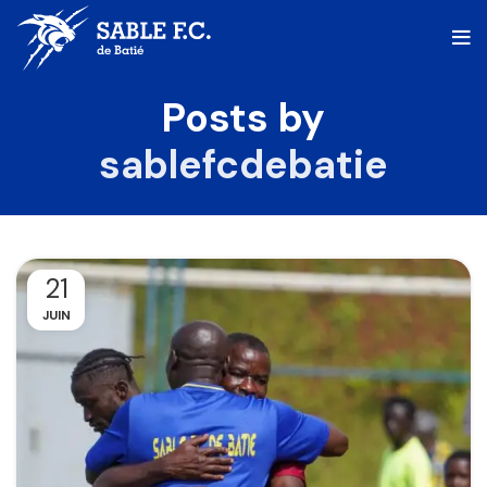
Posts by
sablefcdebatie
21
JUIN