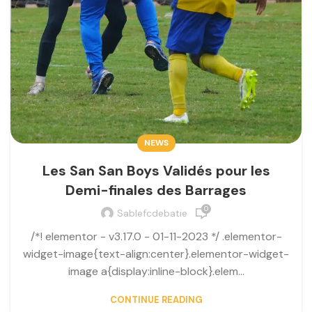
NEWS
Les San San Boys Validés pour les
Demi-finales des Barrages
0
Sablefcdebatie
/*! elementor - v3.17.0 - 01-11-2023 */ .elementor-
widget-image{text-align:center}.elementor-widget-
image a{display:inline-block}.elem...
CONTINUE READING